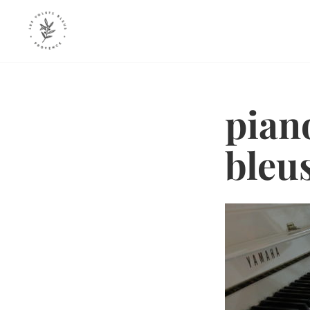
Skip
to
content
pian
bleu