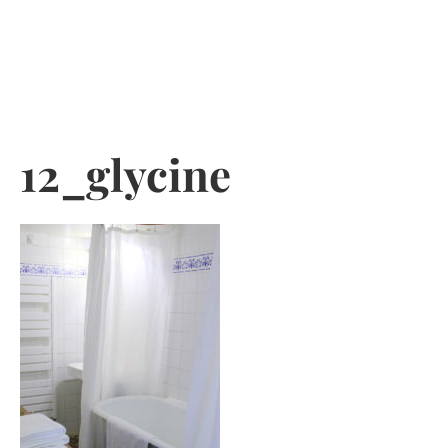
Skip
to
content
12_glycine